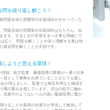
去問を繰り返し解こう！
験問題全体の雰囲気や出題傾向が分かっていな
、問題全体の雰囲気や出題傾向はもちろん、自
きます。すると次の学習するべき事も明確にで
囲は広く、問題を解くことや深く理解する事は時
ら過去問を解くことが大切です。
強しようと思える環境！
や登録、処方監査、服薬指導の業務が一通り出来
一員として業務を出来ていることがとても嬉し
機会が増えました。監査では相互作用など確認す
う職の重みを感じています。沢山の処方に触れ
、先輩方のようなレベルの高い服薬指導に繋が
聞けることや薬局の先輩方が率先して勉強して