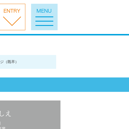
ジ（既卒）
よしえ
月
卒業