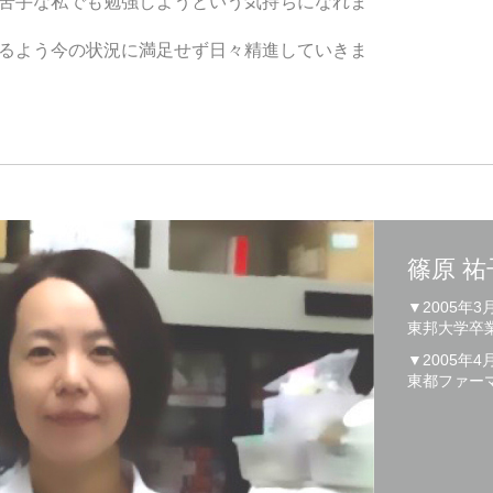
苦手な私でも勉強しようという気持ちになれま
るよう今の状況に満足せず日々精進していきま
篠原 祐
▼2005年3
東邦大学卒
▼2005年4
東都ファー