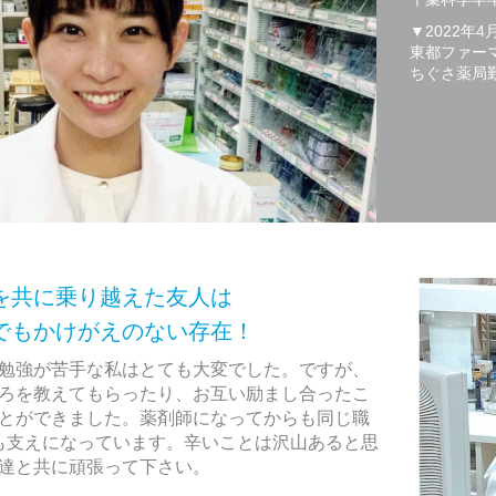
▼2022年4
東都ファー
ちぐさ薬局
を共に乗り越えた友人は
えのない存在！
勉強が苦手な私はとても大変でした。ですが、
ろを教えてもらったり、お互い励まし合ったこ
とができました。薬剤師になってからも同じ職
も支えになっています。辛いことは沢山あると思
達と共に頑張って下さい。